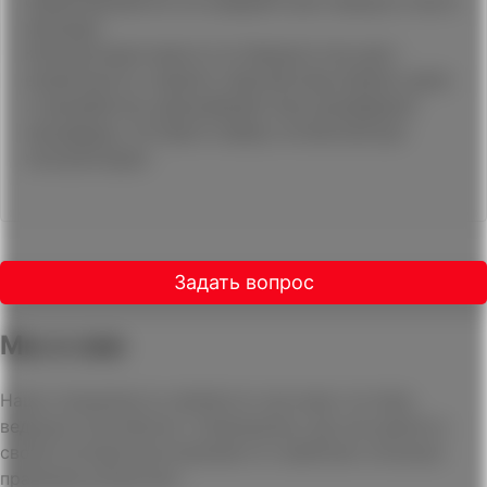
ориентироваться на средний срок банкротства-8️
месяцев.
Консультация юриста по банкротству даст
возможность оценить перспективы вашего дела
и проработать дальнейший план проведения
процедуры. Оставьте заявку на бесплатную
консультацию.
Задать вопрос
Мы в сми
Наши специалисты являются частыми гостями
ведущих российских телеканалов, где они делятся
своим экспертным мнением по наиболее сложным
правовым вопросам .