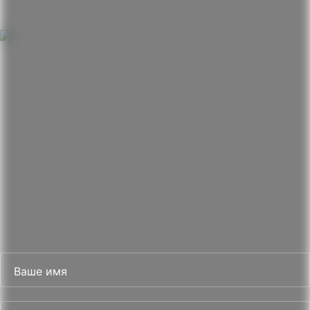
2020 г.
Алиев Али Мехдиевич
Высшее юридическое образование МГЮА имени О.Е.
Кутафина
Специализация: общая юридическая практика
Бесплатная юридическая консультация
Подготовка процессуальных документов
Представление интересов гаждан в судах
Помощь по всем вопросам юридического
характера
Ваше имя