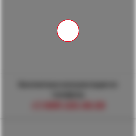
Квалифицированные юристы и адвокаты с опытом
работы в судах более 12 лет
Эксперты на ТВ
Наши юристы и адвокаты являются экспертами на
федеральных каналах
Бесплатные консультации по
телефону
+7 (499) 325-48-08
Дежурный юрист сегодня, 1 Ноября