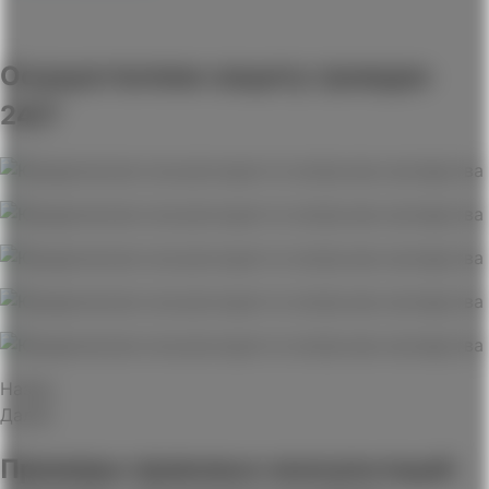
Осуществляем защиту граждан
24/7
Назад
Далее
Примеры правовых консультаций