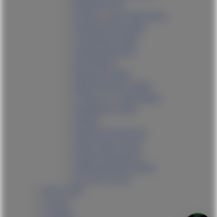
Банкротство
Споры с застройщиком
Пенсионное право
Уголовное право
Залив квартиры
АвтоЮрист
Военное право
Медицинское право
Споры со страховыми
Семейное право
Развод
Раздел имущества
Налоговые споры
Кредитный юрист
Арбитраж/Юр.Лицам
См. Все услуги
Мы в СМИ
Статьи
Отзывы