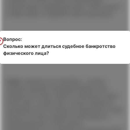
консультацию, профильный юрист ГЦПЗ ответит
на Ваш вопрос и подробно проконсультирует.
Вопрос:
Сколько может длиться судебное банкротство
физического лица?
Ответ:
Законом не установлено – сколько
времени занимает процедура банкротства,
каждый этап может занять от месяца до года и
более. Дать точный ответ сколько продлится
процедура несостоятельности физического лица
нельзя, поскольку каждый случай является
индивидуальным. Но Вы можете