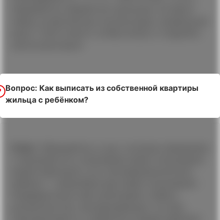
переработка (обработка) оригинала. Оставьте
заявку на бесплатную консультацию, профильный
юрист ГЦПЗ ответит на Ваш вопрос и подробно
проконсультирует.
Вопрос: Как выписать из собственной квартиры
жильца с ребёнком?
Ответ:
Обращайтесь в суд с исковым заявлением
о признании его утратившим право пользования
вашей квартирой, а его несовершеннолетнего
ребенка — неприобретшим право пользования.
Предварительно вам необходимо собрать
доказательства, подтверждающие, что ваш
знакомый вместе с ребенком в вашей квартире