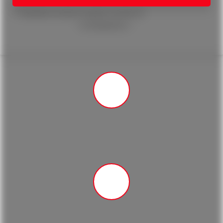
Нажимая на кнопку, вы даете согласие на
обработку
персональных данных
и соглашаетесь c
политикой
конфиденциальности
Работаем по договору
Работаем исключительно по договору и доводим дела
до результата
Опытные юристы