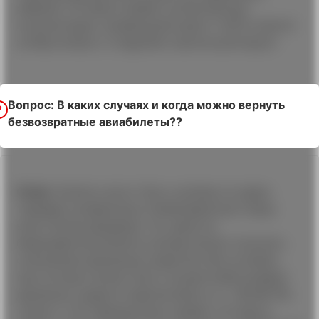
ребенка. Оставьте заявку на бесплатную
консультацию, профильный юрист ГЦПЗ ответит
на Ваш вопрос и подробно проконсультирует.
Вопрос: В каких случаях и когда можно вернуть
безвозвратные авиабилеты??
Ответ:
Билеты могут быть куплены по двум
тарифам: возвратные и безвозвратные (чаще
всего более дешевые). Но, даже за
безвозвратные билеты иногда можно получить
оплаченные денежные средства. Все условия,
при которых может быть осуществлён возврат
денежных средств перечислены в ст. 108 ВК РФ,
также п. 227 Авиационных правил. Оставьте