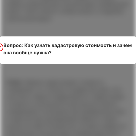
заявку на бесплатную консультацию, профильный
юрист ГЦПЗ ответит на Ваш вопрос и подробно
проконсультирует.
Вопрос: Как узнать кадастровую стоимость и зачем
она вообще нужна?
Ответ:
Именно кадастровая стоимость
определяет со стороны государства цену того
или иного объекта недвижимости. Кадастровая
стоимость используется для расчета налога,
определения госпошлины при разбирательствах
в суде или при наследовании объекта. Узнать
можно на сайте Росреестра. Оставьте заявку на
бесплатную консультацию, профильный юрист