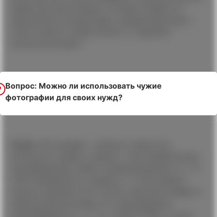
права при регистрации. Оставьте заявку на
бесплатную консультацию, профильный юрист
ГЦПЗ ответит на Ваш вопрос и подробно
проконсультирует.
Вопрос: Можно ли использовать чужие
фотографии для своих нужд?
Ответ:
Фотография - является объектом
авторского права, а именно – фотографическим
произведением, прямо поименнованным в ч. 1 ст.
1259 Гражданского кодекса. С точки зрения
закона охраняется не только сама фотография в
первоначальном виде, но и производные
произведения (п. 1 ч. 2 ст. 1259 ГК РФ), то есть