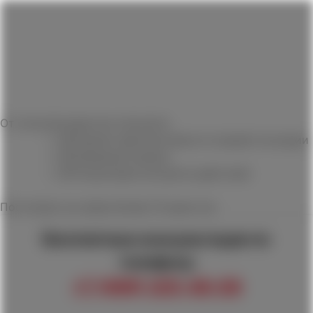
Юридическая консультация для граждан Москвы и МО
+7 (499) 325-48-08
Москва
Обратный звонок
Юридическая помощь в уголовных
делах
От консультации вы получите:
Оценка перспективности вашей ситуации
Правовой анализ
Пошаговый алгоритм действий
Постоянно на связи более
15
юристов
Бесплатные консультации по
телефону
+7 (499) 325-48-08