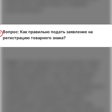
ГЦПЗ ответит на Ваш вопрос и подробно
проконсультирует.
Вопрос: Как правильно подать заявление на
регистрацию товарного знака?
Ответ:
Перед подачей на регистрации следует
обязательно проверить отсутсвие такого уже
зарегистрированного знака. Регистрировать
товарные знаки могут только юр.лица, ИП.
Товарный знак не должен вводить потребителя в
заблуждение относительно характеристик
продукции и ее производителя. Нельзя
регистрировать аморальное название либо
ругательства. Нельзя нарушать чужие авторские