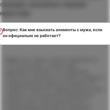
граждан, оказанных нашими
юристами
Вопрос: Как мне взыскать алименты с мужа, если
он официально не работает?
Ответ:
Если у Вашего мужа нет официального
источника дохода, с которого будет
удерживаться процент в счет алиментных
обязательств, Вы можете установить алименты в
твердой денежной сумме на основании ст.83
Семейного кодекса РФ. Твердая денежная сумма
привязана к установленному минимальному
размеру оплаты труда в вашем регионе и
подтвержденным расходам на содержание