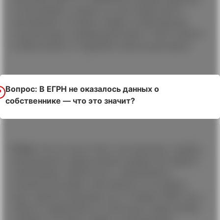
не проживают, указать их настоящее место
проживания. Оставьте заявку на бесплатную
консультацию, профильный юрист ГЦПЗ ответит
на Ваш вопрос и подробно проконсультирует.
Вопрос: В ЕГРН не оказалось данных о
собственнике — что это значит?
Ответ:
На это могут быть три причины: ошибка,
допущенная в кадастровом номере или адресе
(необходимо обратиться с заявлением в
Росреестра),право собственности на объект
было зарегистрировано до 31 января 1998 год, у
объекта недвижимости несколько кадастровых
номеров. Оставьте заявку на бесплатную